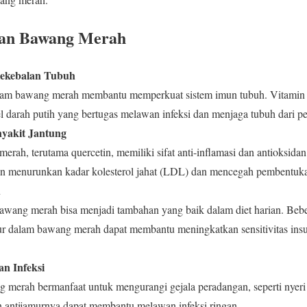
tan Bawang Merah
Kekebalan Tubuh
am bawang merah membantu memperkuat sistem imun tubuh. Vitamin 
 darah putih yang bertugas melawan infeksi dan menjaga tubuh dari pe
yakit Jantung
rah, terutama quercetin, memiliki sifat anti-inflamasi dan antioksid
n menurunkan kadar kolesterol jahat (LDL) dan mencegah pembentukan 
h
bawang merah bisa menjadi tambahan yang baik dalam diet harian. Bebe
 dalam bawang merah dapat membantu meningkatkan sensitivitas insul
n Infeksi
g merah bermanfaat untuk mengurangi gejala peradangan, seperti nyeri sen
n antijamurnya dapat membantu melawan infeksi ringan.