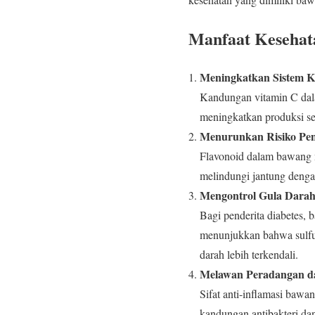
Manfaat Keseha
Meningkatkan Sistem 
Kandungan vitamin C dal
meningkatkan produksi sel
Menurunkan Risiko Pen
Flavonoid dalam bawang me
melindungi jantung denga
Mengontrol Gula Dara
Bagi penderita diabetes, 
menunjukkan bahwa sulfur
darah lebih terkendali.
Melawan Peradangan da
Sifat anti-inflamasi bawan
kandungan antibakteri da