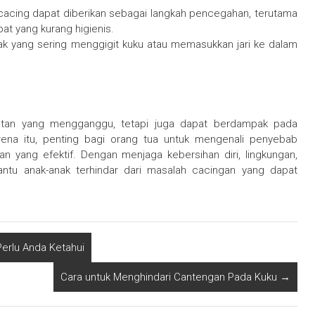
 cacing dapat diberikan sebagai langkah pencegahan, terutama
pat yang kurang higienis.
ak yang sering menggigit kuku atau memasukkan jari ke dalam
tan yang mengganggu, tetapi juga dapat berdampak pada
na itu, penting bagi orang tua untuk mengenali penyebab
 yang efektif. Dengan menjaga kebersihan diri, lingkungan,
antu anak-anak terhindar dari masalah cacingan yang dapat
Perlu Anda Ketahui
Cara untuk Menghindari Cantengan Pada Kuku
→