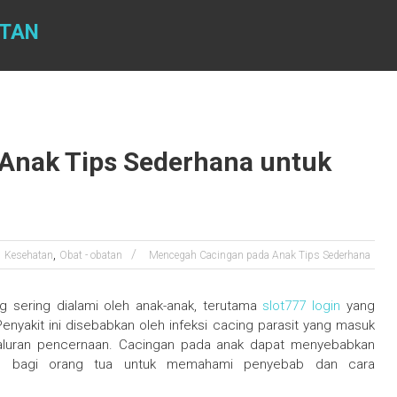
ATAN
Anak Tips Sederhana untuk
,
Kesehatan
Obat - obatan
Mencegah Cacingan pada Anak Tips Sederhana
g sering dialami oleh anak-anak, terutama
slot777 login
yang
Penyakit ini disebabkan oleh infeksi cacing parasit yang masuk
 saluran pencernaan. Cacingan pada anak dapat menyebabkan
ing bagi orang tua untuk memahami penyebab dan cara