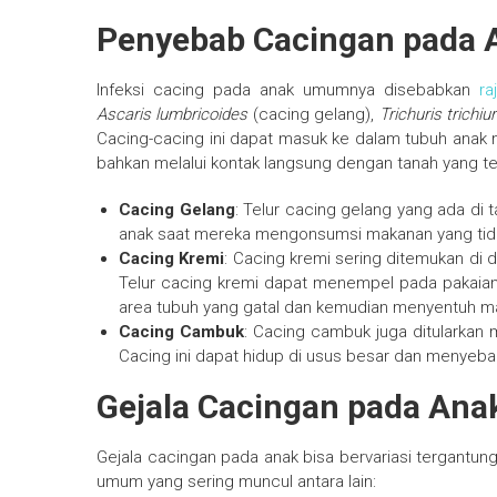
Penyebab Cacingan pada 
Infeksi cacing pada anak umumnya disebabkan
ra
Ascaris lumbricoides
(cacing gelang),
Trichuris trichiu
Cacing-cacing ini dapat masuk ke dalam tubuh anak me
bahkan melalui kontak langsung dengan tanah yang te
Cacing Gelang
: Telur cacing gelang yang ada di
anak saat mereka mengonsumsi makanan yang tida
Cacing Kremi
: Cacing kremi sering ditemukan di
Telur cacing kremi dapat menempel pada pakaian
area tubuh yang gatal dan kemudian menyentuh m
Cacing Cambuk
: Cacing cambuk juga ditularkan 
Cacing ini dapat hidup di usus besar dan menye
Gejala Cacingan pada Ana
Gejala cacingan pada anak bisa bervariasi tergantun
umum yang sering muncul antara lain: