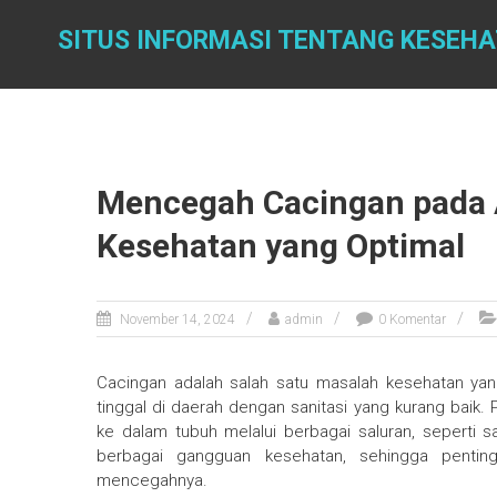
Skip
to
SITUS INFORMASI TENTANG KESEH
content
Mencegah Cacingan pada 
Kesehatan yang Optimal
November 14, 2024
admin
0 Komentar
Cacingan adalah salah satu masalah kesehatan yan
tinggal di daerah dengan sanitasi yang kurang baik. 
ke dalam tubuh melalui berbagai saluran, seperti
berbagai gangguan kesehatan, sehingga pent
mencegahnya.