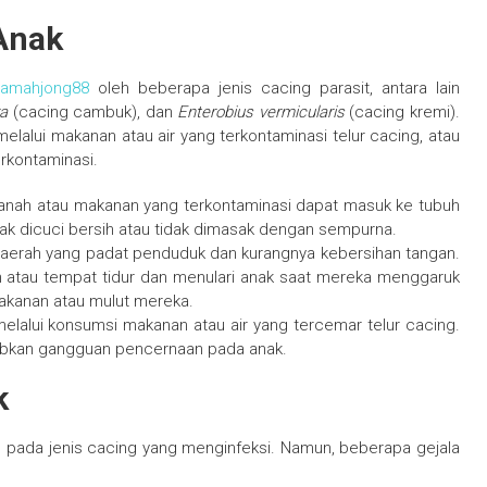
Anak
jamahjong88
oleh beberapa jenis cacing parasit, antara lain
ra
(cacing cambuk), dan
Enterobius vermicularis
(cacing kremi).
lalui makanan atau air yang terkontaminasi telur cacing, atau
rkontaminasi.
 tanah atau makanan yang terkontaminasi dapat masuk ke tubuh
k dicuci bersih atau tidak dimasak dengan sempurna.
 daerah yang padat penduduk dan kurangnya kebersihan tangan.
 atau tempat tidur dan menulari anak saat mereka menggaruk
akanan atau mulut mereka.
melalui konsumsi makanan atau air yang tercemar telur cacing.
babkan gangguan pencernaan pada anak.
k
g pada jenis cacing yang menginfeksi. Namun, beberapa gejala