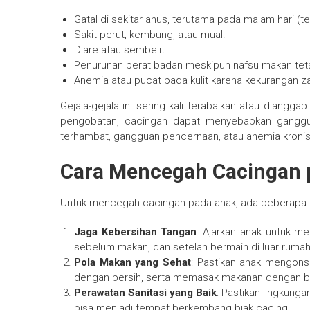
Gatal di sekitar anus, terutama pada malam hari (
Sakit perut, kembung, atau mual.
Diare atau sembelit.
Penurunan berat badan meskipun nafsu makan teta
Anemia atau pucat pada kulit karena kekurangan za
Gejala-gejala ini sering kali terabaikan atau diangg
pengobatan, cacingan dapat menyebabkan ganggua
terhambat, gangguan pencernaan, atau anemia kronis
Cara Mencegah Cacingan 
Untuk mencegah cacingan pada anak, ada beberapa la
Jaga Kebersihan Tangan
: Ajarkan anak untuk 
sebelum makan, dan setelah bermain di luar rumah
Pola Makan yang Sehat
: Pastikan anak mengons
dengan bersih, serta memasak makanan dengan b
Perawatan Sanitasi yang Baik
: Pastikan lingkung
bisa menjadi tempat berkembang biak cacing.