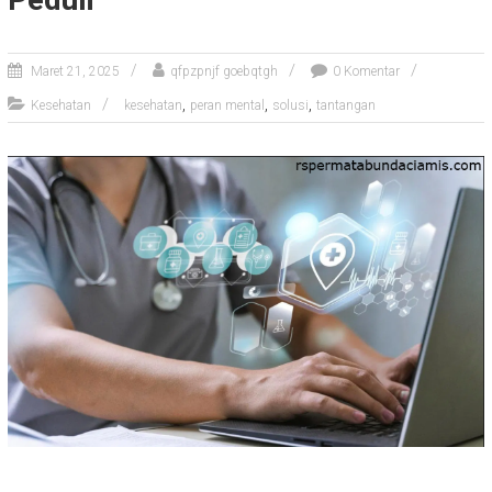
Maret 21, 2025
qfpzpnjf goebqtgh
0 Komentar
,
,
,
Kesehatan
kesehatan
peran mental
solusi
tantangan