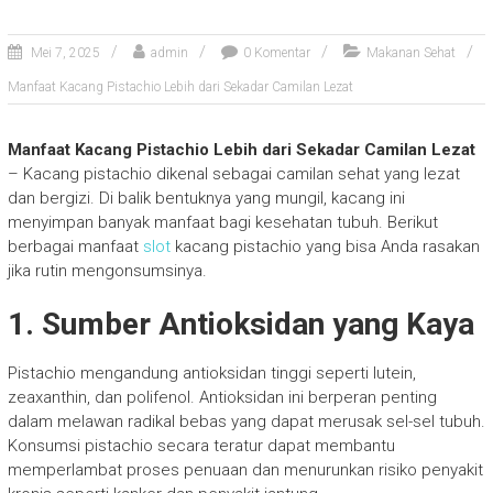
Mei 7, 2025
admin
0 Komentar
Makanan Sehat
Manfaat Kacang Pistachio Lebih dari Sekadar Camilan Lezat
Manfaat Kacang Pistachio Lebih dari Sekadar Camilan Lezat
– Kacang pistachio dikenal sebagai camilan sehat yang lezat
dan bergizi. Di balik bentuknya yang mungil, kacang ini
menyimpan banyak manfaat bagi kesehatan tubuh. Berikut
berbagai manfaat
slot
kacang pistachio yang bisa Anda rasakan
jika rutin mengonsumsinya.
1. Sumber Antioksidan yang Kaya
Pistachio mengandung antioksidan tinggi seperti lutein,
zeaxanthin, dan polifenol. Antioksidan ini berperan penting
dalam melawan radikal bebas yang dapat merusak sel-sel tubuh.
Konsumsi pistachio secara teratur dapat membantu
memperlambat proses penuaan dan menurunkan risiko penyakit