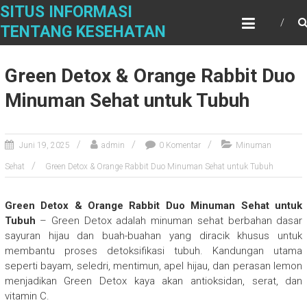
Skip
SITUS INFORMASI
to
TENTANG KESEHATAN
content
Green Detox & Orange Rabbit Duo
Minuman Sehat untuk Tubuh
Juni 19, 2025
admin
0 Komentar
Minuman
Sehat
Green Detox & Orange Rabbit Duo Minuman Sehat untuk Tubuh
Green Detox & Orange Rabbit Duo Minuman Sehat untuk
Tubuh
– Green Detox adalah minuman sehat berbahan dasar
sayuran hijau dan buah-buahan yang diracik khusus untuk
membantu proses detoksifikasi tubuh. Kandungan utama
seperti bayam, seledri, mentimun, apel hijau, dan perasan lemon
menjadikan Green Detox kaya akan antioksidan, serat, dan
vitamin C.