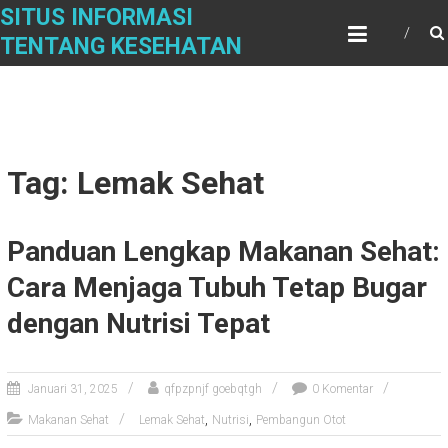
Skip
SITUS INFORMASI
to
TENTANG KESEHATAN
content
Tag: Lemak Sehat
Panduan Lengkap Makanan Sehat:
Cara Menjaga Tubuh Tetap Bugar
dengan Nutrisi Tepat
Januari 31, 2025
qfpzpnjf goebqtgh
0 Komentar
,
,
Makanan Sehat
Lemak Sehat
Nutrisi
Pembangun Otot