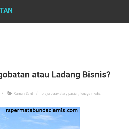
ATAN
obatan atau Ladang Bisnis?
,
,
Rumah Sakit
biaya perawatan
pasien
tenaga medis