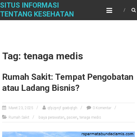
Skip
SITUS INFORMASI
to
TENTANG KESEHATAN
content
Tag: tenaga medis
Rumah Sakit: Tempat Pengobatan
atau Ladang Bisnis?
Maret 23, 2025
qfpzpnjf goebqtgh
0 Komentar
,
,
Rumah Sakit
biaya perawatan
pasien
tenaga medis